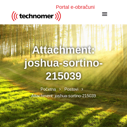
Portal e-obračuni
Attachment:
joshua-sortino-
215039
Početna
Postovi
Attachment: joshua-sortino-215039