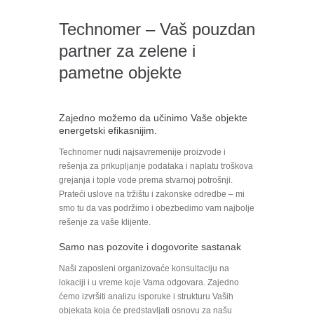
Technomer – Vaš pouzdan
partner za zelene i
pametne objekte
Zajedno možemo da učinimo Vaše objekte
energetski efikasnijim.
Technomer nudi najsavremenije proizvode i
rešenja za prikupljanje podataka i naplatu troškova
grejanja i tople vode prema stvarnoj potrošnji.
Prateći uslove na tržištu i zakonske odredbe – mi
smo tu da vas podržimo i obezbedimo vam najbolje
rešenje za vaše klijente.
Samo nas pozovite i dogovorite sastanak
Naši zaposleni organizovaće konsultaciju na
lokaciji i u vreme koje Vama odgovara. Zajedno
ćemo izvršiti analizu isporuke i strukturu Vaših
objekata koja će predstavljati osnovu za našu