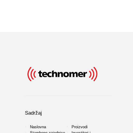
Sadržaj
Naslovna
Proizvodi
Stambene zajednice
Investitori i