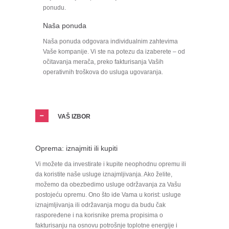
ponudu.
Naša ponuda
Naša ponuda odgovara individualnim zahtevima
Vaše kompanije. Vi ste na potezu da izaberete – od
očitavanja merača, preko fakturisanja Vaših
operativnih troškova do usluga ugovaranja.
VAŠ IZBOR
Oprema: iznajmiti ili kupiti
Vi možete da investirate i kupite neophodnu opremu ili
da koristite naše usluge iznajmljivanja. Ako želite,
možemo da obezbedimo usluge održavanja za Vašu
postojeću opremu. Ono što ide Vama u korist: usluge
iznajmljivanja ili održavanja mogu da budu čak
raspoređene i na korisnike prema propisima o
fakturisanju na osnovu potrošnje toplotne energije i