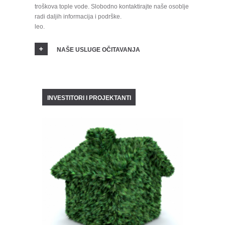
troškova tople vode. Slobodno kontaktirajte naše osoblje
radi daljih informacija i podrške.
leo.
NAŠE USLUGE OČITAVANJA
INVESTITORI I PROJEKTANTI