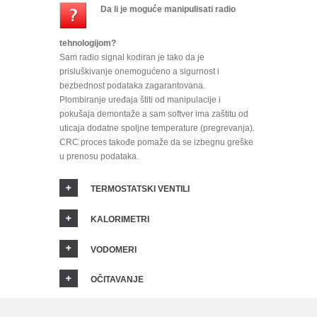
Da li je moguće manipulisati radio
tehnologijom?
Sam radio signal kodiran je tako da je
prisluškivanje onemogućeno a sigurnost i
bezbednost podataka zagarantovana.
Plombiranje uređaja štiti od manipulacije i
pokušaja demontaže a sam softver ima zaštitu od
uticaja dodatne spoljne temperature (pregrevanja).
CRC proces takođe pomaže da se izbegnu greške
u prenosu podataka.
TERMOSTATSKI VENTILI
KALORIMETRI
VODOMERI
OČITAVANJE