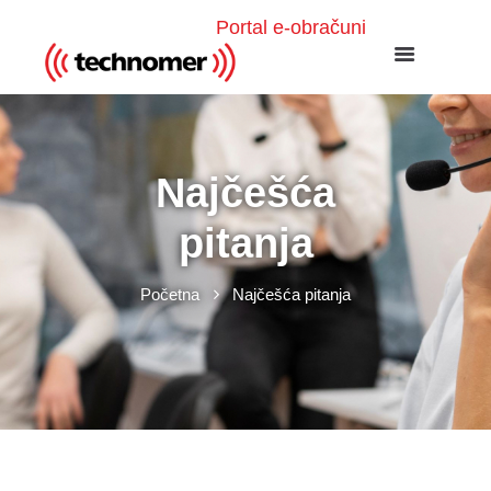
Portal e-obračuni
Najčešća
pitanja
Početna
Najčešća pitanja