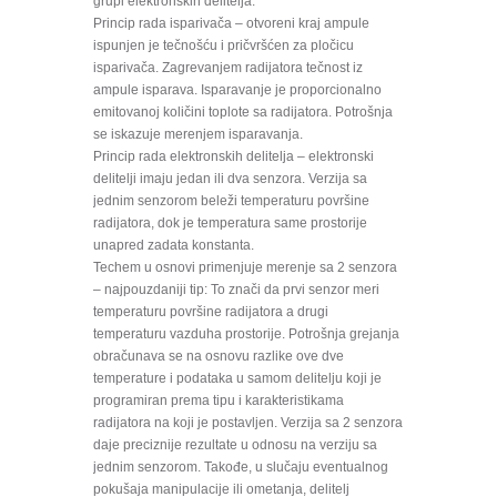
grupi elektronskih delitelja.
Princip rada isparivača – otvoreni kraj ampule
ispunjen je tečnošću i pričvršćen za pločicu
isparivača. Zagrevanjem radijatora tečnost iz
ampule isparava. Isparavanje je proporcionalno
emitovanoj količini toplote sa radijatora. Potrošnja
se iskazuje merenjem isparavanja.
Princip rada elektronskih delitelja – elektronski
delitelji imaju jedan ili dva senzora. Verzija sa
jednim senzorom beleži temperaturu površine
radijatora, dok je temperatura same prostorije
unapred zadata konstanta.
Techem u osnovi primenjuje merenje sa 2 senzora
– najpouzdaniji tip: To znači da prvi senzor meri
temperaturu površine radijatora a drugi
temperaturu vazduha prostorije. Potrošnja grejanja
obračunava se na osnovu razlike ove dve
temperature i podataka u samom delitelju koji je
programiran prema tipu i karakteristikama
radijatora na koji je postavljen. Verzija sa 2 senzora
daje preciznije rezultate u odnosu na verziju sa
jednim senzorom. Takođe, u slučaju eventualnog
pokušaja manipulacije ili ometanja, delitelj