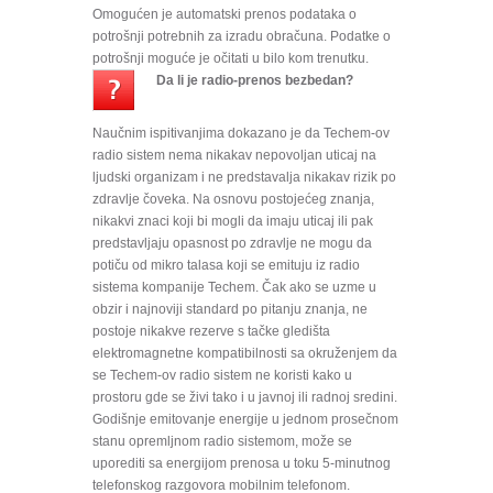
Omogućen je automatski prenos podataka o
potrošnji potrebnih za izradu obračuna. Podatke o
potrošnji moguće je očitati u bilo kom trenutku.
Da li je radio-prenos bezbedan?
Naučnim ispitivanjima dokazano je da Techem-ov
radio sistem nema nikakav nepovoljan uticaj na
ljudski organizam i ne predstavalja nikakav rizik po
zdravlje čoveka. Na osnovu postojećeg znanja,
nikakvi znaci koji bi mogli da imaju uticaj ili pak
predstavljaju opasnost po zdravlje ne mogu da
potiču od mikro talasa koji se emituju iz radio
sistema kompanije Techem. Čak ako se uzme u
obzir i najnoviji standard po pitanju znanja, ne
postoje nikakve rezerve s tačke gledišta
elektromagnetne kompatibilnosti sa okruženjem da
se Techem-ov radio sistem ne koristi kako u
prostoru gde se živi tako i u javnoj ili radnoj sredini.
Godišnje emitovanje energije u jednom prosečnom
stanu opremljnom radio sistemom, može se
uporediti sa energijom prenosa u toku 5-minutnog
telefonskog razgovora mobilnim telefonom.