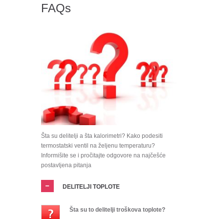
FAQs
Šta su delitelji a šta kalorimetri? Kako podesiti
termostatski ventil na željenu temperaturu?
Informišite se i pročitajte odgovore na najčešće
postavljena pitanja
DELITELJI TOPLOTE
Šta su to delitelji troškova toplote?