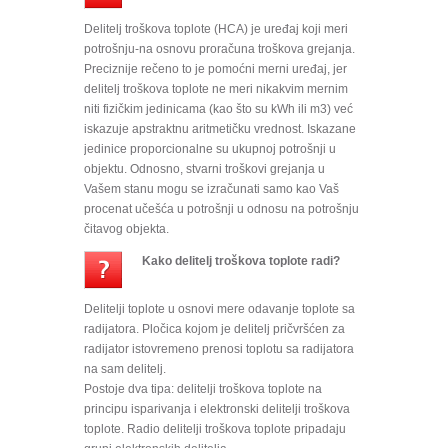
Delitelj troškova toplote (HCA) je uređaj koji meri
potrošnju-na osnovu proračuna troškova grejanja.
Preciznije rečeno to je pomoćni merni uređaj, jer
delitelj troškova toplote ne meri nikakvim mernim
niti fizičkim jedinicama (kao što su kWh ili m3) već
iskazuje apstraktnu aritmetičku vrednost. Iskazane
jedinice proporcionalne su ukupnoj potrošnji u
objektu. Odnosno, stvarni troškovi grejanja u
Vašem stanu mogu se izračunati samo kao Vaš
procenat učešća u potrošnji u odnosu na potrošnju
čitavog objekta.
Kako delitelj troškova toplote radi?
Delitelji toplote u osnovi mere odavanje toplote sa
radijatora. Pločica kojom je delitelj pričvršćen za
radijator istovremeno prenosi toplotu sa radijatora
na sam delitelj.
Postoje dva tipa: delitelji troškova toplote na
principu isparivanja i elektronski delitelji troškova
toplote. Radio delitelji troškova toplote pripadaju