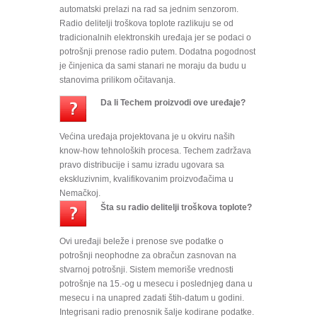
automatski prelazi na rad sa jednim senzorom.
Radio delitelji troškova toplote razlikuju se od
tradicionalnih elektronskih uređaja jer se podaci o
potrošnji prenose radio putem. Dodatna pogodnost
je činjenica da sami stanari ne moraju da budu u
stanovima prilikom očitavanja.
Da li Techem proizvodi ove uređaje?
Većina uređaja projektovana je u okviru naših
know-how tehnoloških procesa. Techem zadržava
pravo distribucije i samu izradu ugovara sa
ekskluzivnim, kvalifikovanim proizvođačima u
Nemačkoj.
Šta su radio delitelji troškova toplote?
Ovi uređaji beleže i prenose sve podatke o
potrošnji neophodne za obračun zasnovan na
stvarnoj potrošnji. Sistem memoriše vrednosti
potrošnje na 15.-og u mesecu i poslednjeg dana u
mesecu i na unapred zadati štih-datum u godini.
Integrisani radio prenosnik šalje kodirane podatke.