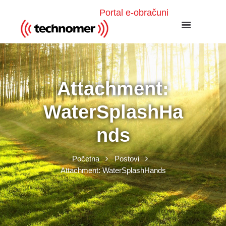
Portal e-obračuni
Attachment:
WaterSplashHa
nds
Početna
Postovi
Attachment: WaterSplashHands