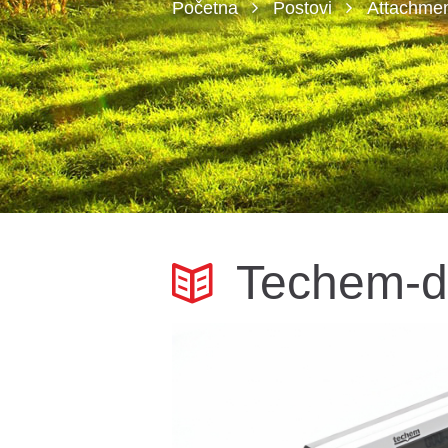
Početna
Postovi
Attachmen
Techem-d