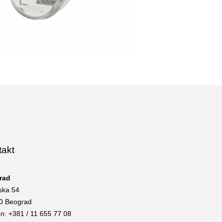
takt
rad
ska 54
0 Beograd
on: +381 / 11 655 77 08