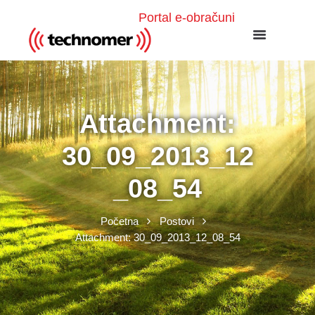
Portal e-obračuni
Attachment:
30_09_2013_12
_08_54
Početna
Postovi
Attachment: 30_09_2013_12_08_54