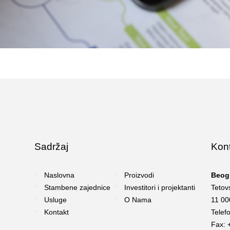
Sadržaj
Kon
Naslovna
Proizvodi
Beog
Stambene zajednice
Investitori i projektanti
Tetov
Usluge
O Nama
11 00
Kontakt
Telef
Fax: 