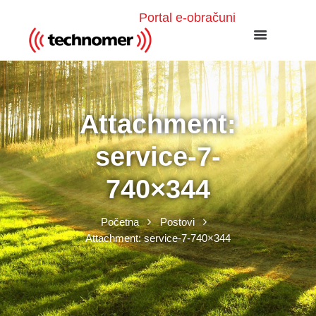
Portal e-obračuni
Attachment:
service-7-
740×344
Početna
Postovi
Attachment: service-7-740×344