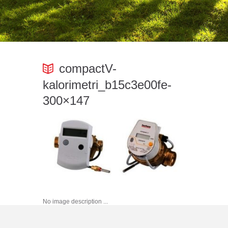
compactV-
kalorimetri_b15c3e00fe-
300×147
No image description ...