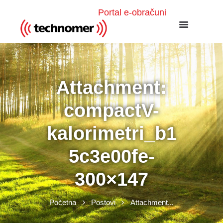
Portal e-obračuni
Attachment:
compactV-
kalorimetri_b1
5c3e00fe-
300×147
Početna
Postovi
Attachment...