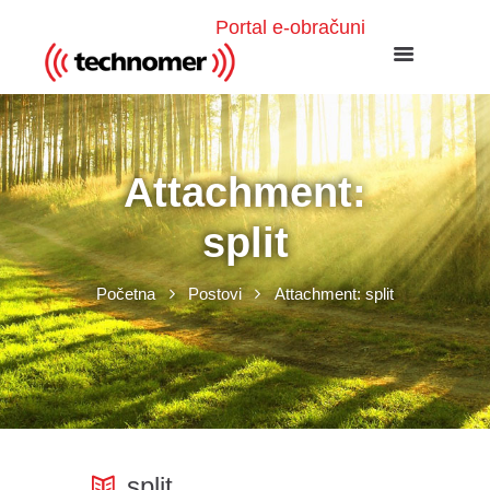
Portal e-obračuni
Attachment:
split
Početna
Postovi
Attachment: split
split