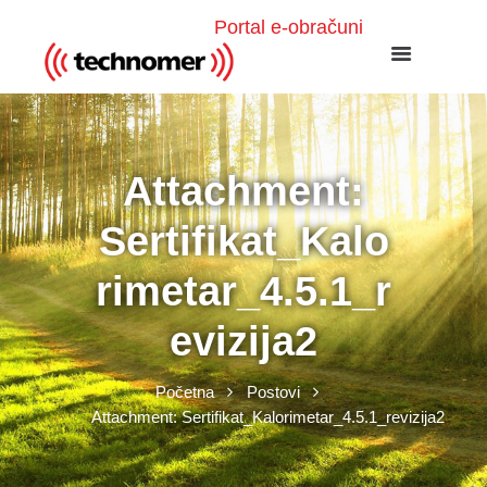
Portal e-obračuni
Attachment:
Sertifikat_Kalo
rimetar_4.5.1_r
evizija2
Početna
Postovi
Attachment: Sertifikat_Kalorimetar_4.5.1_revizija2