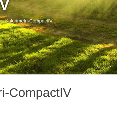
IV
t: Kalorimetri-CompactIV
ri-CompactIV