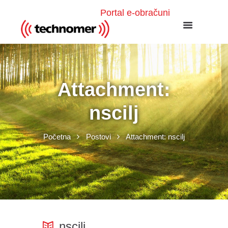
Portal e-obračuni
Attachment:
nscilj
Početna
Postovi
Attachment: nscilj
nscilj