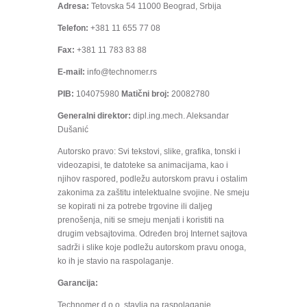
Adresa:
Tetovska 54 11000 Beograd, Srbija
Telefon:
+381 11 655 77 08
Fax:
+381 11 783 83 88
E-mail:
info@technomer.rs
PIB:
104075980
Matični broj:
20082780
Generalni direktor:
dipl.ing.mech. Aleksandar
Dušanić
Autorsko pravo: Svi tekstovi, slike, grafika, tonski i
videozapisi, te datoteke sa animacijama, kao i
njihov raspored, podležu autorskom pravu i ostalim
zakonima za zaštitu intelektualne svojine. Ne smeju
se kopirati ni za potrebe trgovine ili daljeg
prenošenja, niti se smeju menjati i koristiti na
drugim vebsajtovima. Određen broj Internet sajtova
sadrži i slike koje podležu autorskom pravu onoga,
ko ih je stavio na raspolaganje.
Garancija:
Technomer d.o.o. stavlja na raspolaganje