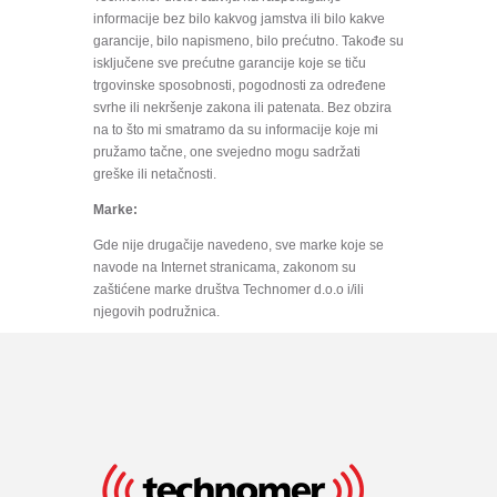
informacije bez bilo kakvog jamstva ili bilo kakve
garancije, bilo napismeno, bilo prećutno. Takođe su
isključene sve prećutne garancije koje se tiču
trgovinske sposobnosti, pogodnosti za određene
svrhe ili nekršenje zakona ili patenata. Bez obzira
na to što mi smatramo da su informacije koje mi
pružamo tačne, one svejedno mogu sadržati
greške ili netačnosti.
Marke:
Gde nije drugačije navedeno, sve marke koje se
navode na Internet stranicama, zakonom su
zaštićene marke društva Technomer d.o.o i/ili
njegovih podružnica.