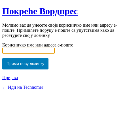
Покреће Вордпрес
Молимо вас да унесете своје корисничко име или адресу е-
поште. Примићете поруку е-поште са упутствима како да
ресетујете своју лозинку.
Корисничко име или адреса е-поште
Пријава
← Иди на Technomer