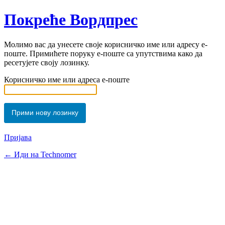
Покреће Вордпрес
Молимо вас да унесете своје корисничко име или адресу е-
поште. Примићете поруку е-поште са упутствима како да
ресетујете своју лозинку.
Корисничко име или адреса е-поште
Пријава
← Иди на Technomer